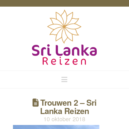
Impact-Site-Verification: 1ff6951d-dee8-40ed-b76c-3e50c4602b3f
Navigation
Trouwen 2 – Sri
Lanka Reizen
10 oktober 2018