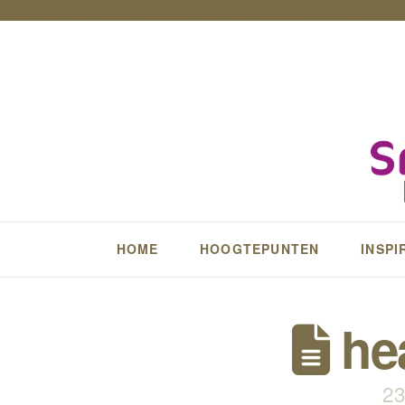
Impact-Site-Verification: 1ff6951d-dee8-40ed-b76c-3e50c4602b3f
HOME
HOOGTEPUNTEN
INSPI
he
23