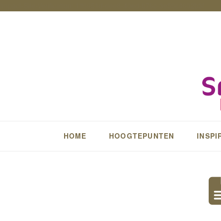
Impact-Site-Verification: 1ff6951d-dee8-40ed-b76c-3e50c4602b3f
HOME
HOOGTEPUNTEN
INSPI