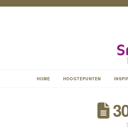
Impact-Site-Verification: 1ff6951d-dee8-40ed-b76c-3e50c4602b3f
HOME
HOOGTEPUNTEN
INSPI
30